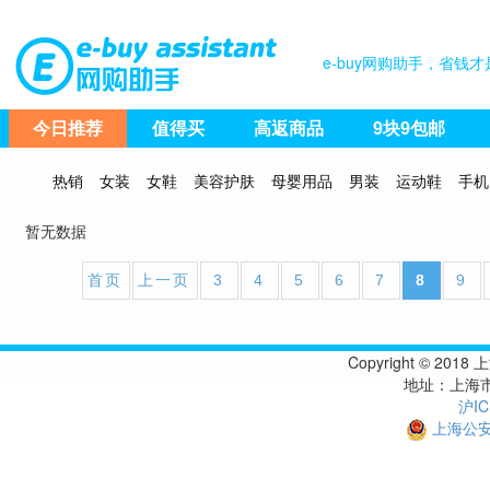
e-buy网购助手，省
今日推荐
值得买
高返商品
9块9包邮
热销
女装
女鞋
美容护肤
母婴用品
男装
运动鞋
手机
暂无数据
首页
上一页
3
4
5
6
7
8
9
Copyright © 
地址：上海市
沪IC
上海公安备