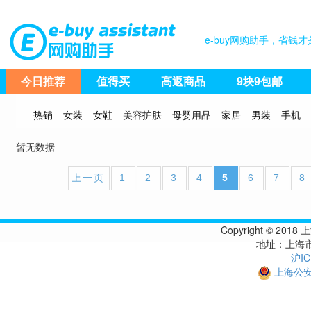
e-buy网购助手，省
今日推荐
值得买
高返商品
9块9包邮
热销
女装
女鞋
美容护肤
母婴用品
家居
男装
手机
暂无数据
上一页
1
2
3
4
5
6
7
8
Copyright © 
地址：上海市
沪IC
上海公安备