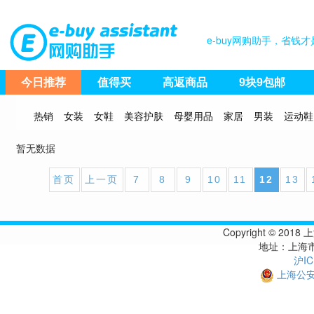
e-buy网购助手，省
今日推荐
值得买
高返商品
9块9包邮
热销
女装
女鞋
美容护肤
母婴用品
家居
男装
运动鞋
暂无数据
首页
上一页
7
8
9
10
11
12
13
Copyright © 
地址：上海市
沪IC
上海公安备